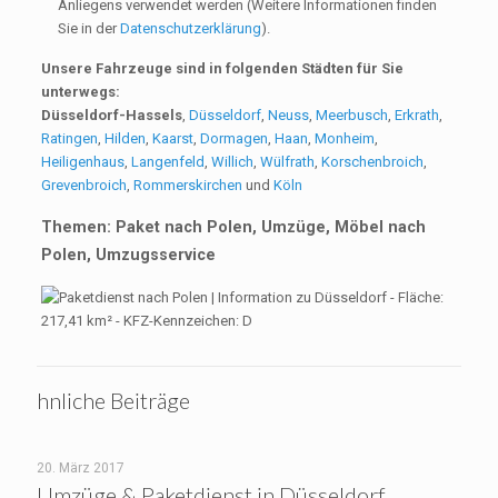
Anliegens verwendet werden (Weitere Informationen finden
Sie in der
Datenschutzerklärung
).
Unsere Fahrzeuge sind in folgenden Städten für Sie
unterwegs:
Düsseldorf-Hassels
,
Düsseldorf
,
Neuss
,
Meerbusch
,
Erkrath
,
Ratingen
,
Hilden
,
Kaarst
,
Dormagen
,
Haan
,
Monheim
,
Heiligenhaus
,
Langenfeld
,
Willich
,
Wülfrath
,
Korschenbroich
,
Grevenbroich
,
Rommerskirchen
und
Köln
Themen: Paket nach Polen, Umzüge, Möbel nach
Polen, Umzugsservice
hnliche Beiträge
20. März 2017
Umzüge & Paketdienst in Düsseldorf