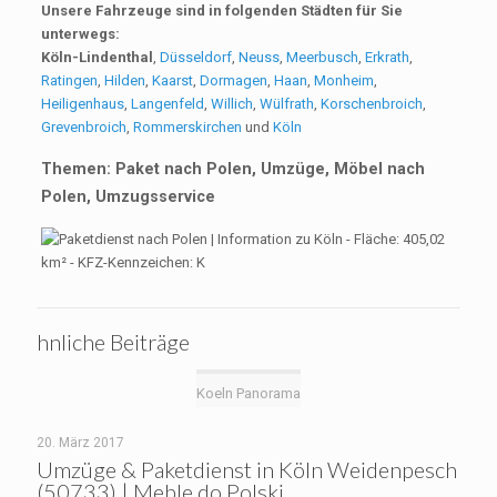
Unsere Fahrzeuge sind in folgenden Städten für Sie
unterwegs:
Köln-Lindenthal
,
Düsseldorf
,
Neuss
,
Meerbusch
,
Erkrath
,
Ratingen
,
Hilden
,
Kaarst
,
Dormagen
,
Haan
,
Monheim
,
Heiligenhaus
,
Langenfeld
,
Willich
,
Wülfrath
,
Korschenbroich
,
Grevenbroich
,
Rommerskirchen
und
Köln
Themen: Paket nach Polen, Umzüge, Möbel nach
Polen, Umzugsservice
hnliche Beiträge
Koeln Panorama
20. März 2017
Umzüge & Paketdienst in Köln Weidenpesch
(50733) | Meble do Polski