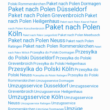
Paket nach Polen Dormagen
Polski Rommerskirchen
Paket nach Polen Düsseldorf
Paket nach Polen Grevenbroich
Paket
nach Polen Heiligenhaus
Paket
Paket nach Polen Kaarst
Paket nach Polen
nach Polen Korschenbroich
Köln
Paket nach Polen Meerbusch
Paket nach Polen Langenfeld
Paket nach Polen Neuss
Paket nach Polen
Paket nach Polen Rommerskirchen
Ratingen
Paket
Przesylka
Przesylka do Polski Dormagen
nach Polen Willich
do Polski Düsseldorf
Przesylka do Polski
Grevenbroich
Przesylka do Polski Heiligenhaus
Przesylka do Polski Köln
Przesylka do
Polski Neuss
Przesylka do Polski
Przesylka do Polski Ratingen
Rommerskirchen
Umzugsservice Dormagen
Umzugsservice Düsseldorf
Umzugsservice
Grevenbroich
Umzugsservice Heiligenhaus
Umzugsservice Köln
Umzugsservice
Neuss
Umzugsservice
Umzugsservice Ratingen
Umzüge
Rommerskirchen
Umzüge Dormagen