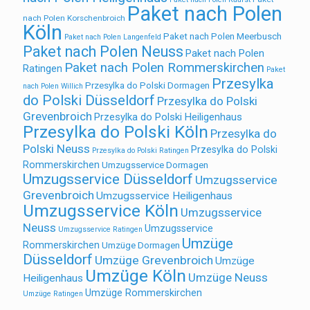
Paket nach Polen
nach Polen Korschenbroich
Köln
Paket nach Polen Meerbusch
Paket nach Polen Langenfeld
Paket nach Polen Neuss
Paket nach Polen
Paket nach Polen Rommerskirchen
Ratingen
Paket
Przesylka
Przesylka do Polski Dormagen
nach Polen Willich
do Polski Düsseldorf
Przesylka do Polski
Grevenbroich
Przesylka do Polski Heiligenhaus
Przesylka do Polski Köln
Przesylka do
Polski Neuss
Przesylka do Polski
Przesylka do Polski Ratingen
Rommerskirchen
Umzugsservice Dormagen
Umzugsservice Düsseldorf
Umzugsservice
Grevenbroich
Umzugsservice Heiligenhaus
Umzugsservice Köln
Umzugsservice
Neuss
Umzugsservice
Umzugsservice Ratingen
Umzüge
Rommerskirchen
Umzüge Dormagen
Düsseldorf
Umzüge Grevenbroich
Umzüge
Umzüge Köln
Umzüge Neuss
Heiligenhaus
Umzüge Rommerskirchen
Umzüge Ratingen