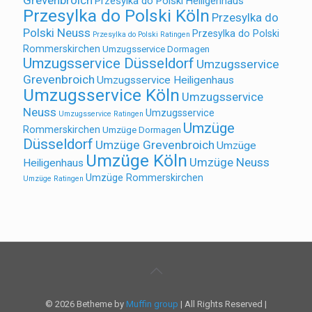
Grevenbroich
Przesylka do Polski Heiligenhaus
Przesylka do Polski Köln
Przesylka do
Polski Neuss
Przesylka do Polski
Przesylka do Polski Ratingen
Rommerskirchen
Umzugsservice Dormagen
Umzugsservice Düsseldorf
Umzugsservice
Grevenbroich
Umzugsservice Heiligenhaus
Umzugsservice Köln
Umzugsservice
Neuss
Umzugsservice
Umzugsservice Ratingen
Umzüge
Rommerskirchen
Umzüge Dormagen
Düsseldorf
Umzüge Grevenbroich
Umzüge
Umzüge Köln
Umzüge Neuss
Heiligenhaus
Umzüge Rommerskirchen
Umzüge Ratingen
© 2026 Betheme by
Muffin group
| All Rights Reserved |