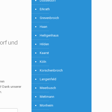
Düsseldorf
Erkrath
Grevenbroich
Haan
Heiligenhaus
dorf und
Hilden
Kaarst
Köln
Korschenbroich
Langenfeld
eren
! Dank unserer
Meerbusch
n.
Mettmann
Monheim