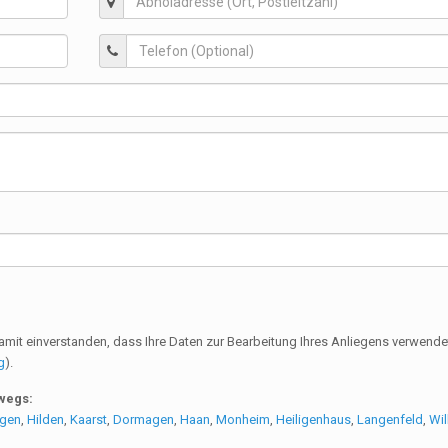
amit einverstanden, dass Ihre Daten zur Bearbeitung Ihres Anliegens verwend
g
).
rwegs:
ngen
,
Hilden
,
Kaarst
,
Dormagen
,
Haan
,
Monheim
,
Heiligenhaus
,
Langenfeld
,
Wil