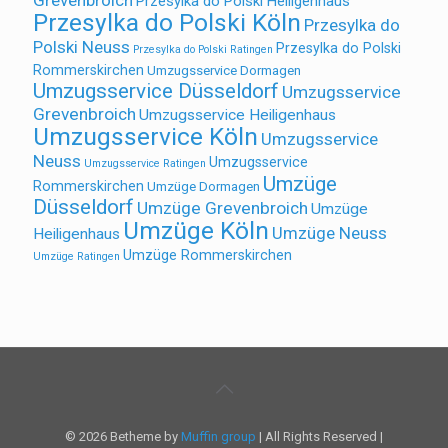
Grevenbroich
Przesylka do Polski Heiligenhaus
Przesylka do Polski Köln
Przesylka do
Polski Neuss
Przesylka do Polski
Przesylka do Polski Ratingen
Rommerskirchen
Umzugsservice Dormagen
Umzugsservice Düsseldorf
Umzugsservice
Grevenbroich
Umzugsservice Heiligenhaus
Umzugsservice Köln
Umzugsservice
Neuss
Umzugsservice
Umzugsservice Ratingen
Umzüge
Rommerskirchen
Umzüge Dormagen
Düsseldorf
Umzüge Grevenbroich
Umzüge
Umzüge Köln
Umzüge Neuss
Heiligenhaus
Umzüge Rommerskirchen
Umzüge Ratingen
© 2026 Betheme by
Muffin group
| All Rights Reserved |